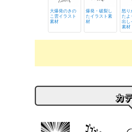
大爆発のきの
爆発・破裂し
怒り
こ雲イラスト
たイラスト素
たよ
素材
材
出し
素材
カ