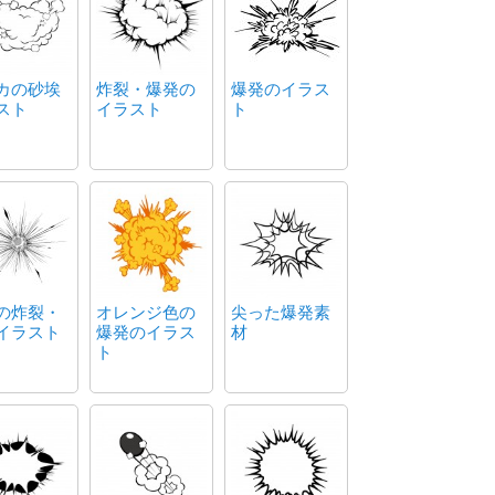
カの砂埃
炸裂・爆発の
爆発のイラス
スト
イラスト
ト
の炸裂・
オレンジ色の
尖った爆発素
イラスト
爆発のイラス
材
ト