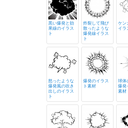
黒い爆発と効
炸裂して飛び
ケン
果線のイラス
散ったような
イラ
ト
爆発線イラス
ト
怒ったような
爆発のイラス
球体
爆発風の吹き
ト素材
爆発
出しのイラス
素材
ト