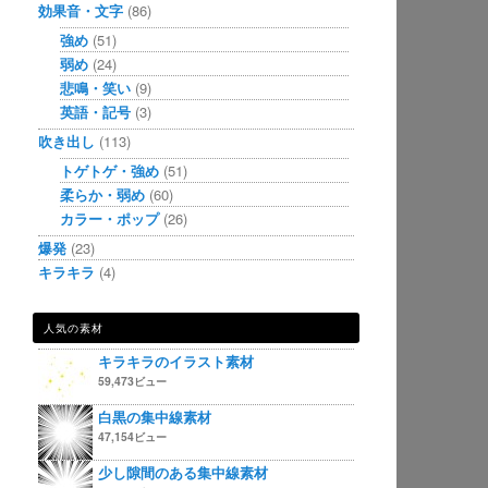
効果音・文字
(86)
強め
(51)
弱め
(24)
悲鳴・笑い
(9)
英語・記号
(3)
吹き出し
(113)
トゲトゲ・強め
(51)
柔らか・弱め
(60)
カラー・ポップ
(26)
爆発
(23)
キラキラ
(4)
人気の素材
キラキラのイラスト素材
59,473ビュー
白黒の集中線素材
47,154ビュー
少し隙間のある集中線素材