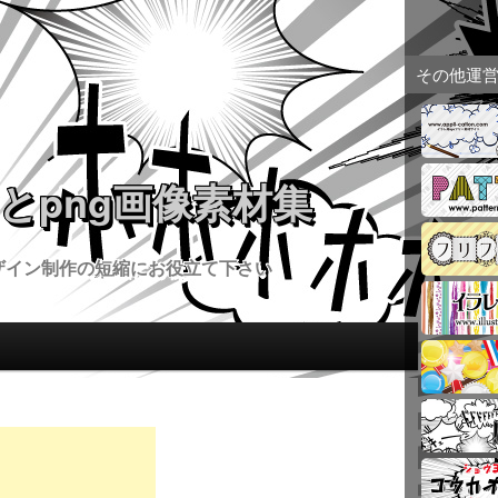
その他運
とpng画像素材集
ザイン制作の短縮にお役立て下さい