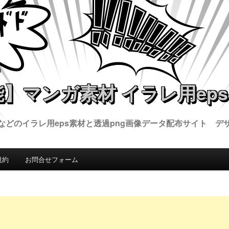
】マンガ素材 イラレ用eps
などのイラレ用eps素材と透過png画像データ配布サイト デ
規約
お問合せフォーム