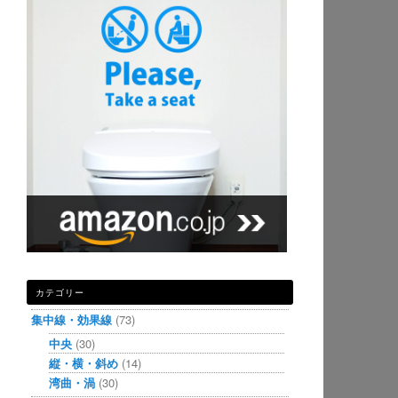
カテゴリー
集中線・効果線
(73)
中央
(30)
縦・横・斜め
(14)
湾曲・渦
(30)