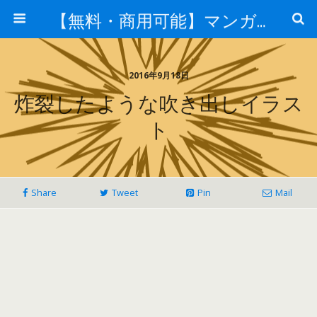
【無料・商用可能】マンガ素材 イラレ用epsとpng画像素材集
2016年9月18日
炸裂したような吹き出しイラス
ト
Share
Tweet
Pin
Mail