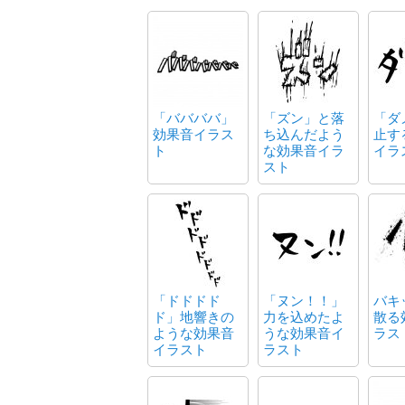
「ババババ」
「ズン」と落
「ダ
効果音イラス
ち込んだよう
止す
ト
な効果音イラ
イラ
スト
「ドドドド
「ヌン！！」
バキ
ド」地響きの
力を込めたよ
散る
ような効果音
うな効果音イ
ラス
イラスト
ラスト