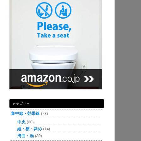
カテゴリー
集中線・効果線
(73)
中央
(30)
縦・横・斜め
(14)
湾曲・渦
(30)