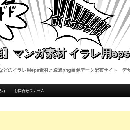
】マンガ素材 イラレ用eps
などのイラレ用eps素材と透過png画像データ配布サイト デ
規約
お問合せフォーム