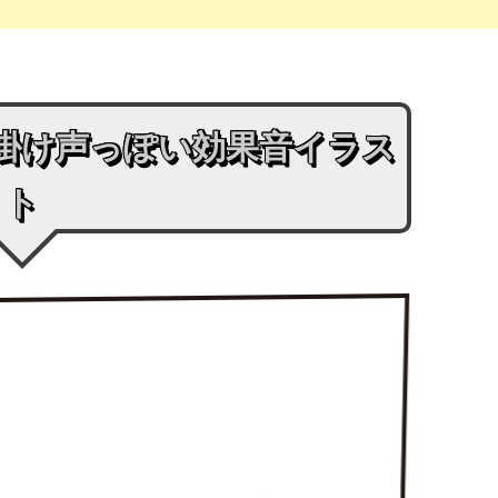
掛け声っぽい効果音イラス
ト