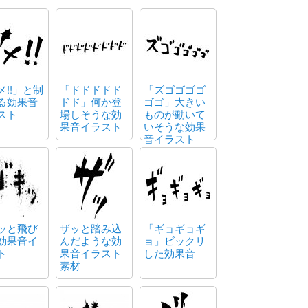
メ!!」と制
「ドドドドド
「ズゴゴゴゴ
る効果音
ドド」何か登
ゴゴ」大きい
スト
場しそうな効
ものが動いて
果音イラスト
いそうな効果
音イラスト
ッと飛び
ザッと踏み込
「ギョギョギ
効果音イ
んだような効
ョ」ビックリ
ト
果音イラスト
した効果音
素材