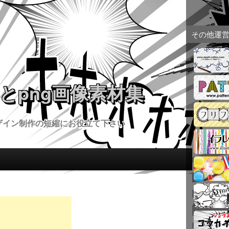
その他運
とpng画像素材集
ザイン制作の短縮にお役立て下さい