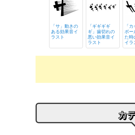
「サ」動きの
「ギギギギ
「カ
ある効果音イ
ギ」歯切れの
ボー
ラスト
悪い効果音イ
た時
ラスト
イラ
カ