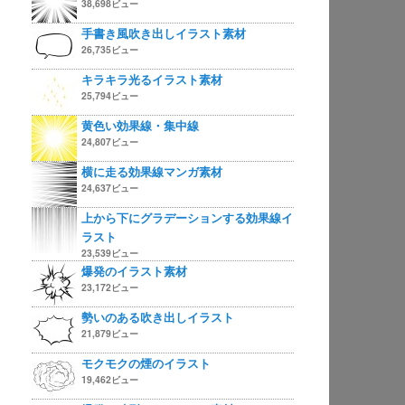
38,698ビュー
手書き風吹き出しイラスト素材
26,735ビュー
キラキラ光るイラスト素材
25,794ビュー
黄色い効果線・集中線
24,807ビュー
横に走る効果線マンガ素材
24,637ビュー
上から下にグラデーションする効果線イ
ラスト
23,539ビュー
爆発のイラスト素材
23,172ビュー
勢いのある吹き出しイラスト
21,879ビュー
モクモクの煙のイラスト
19,462ビュー