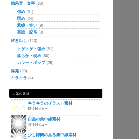
効果音・文字
(86)
強め
(51)
弱め
(24)
悲鳴・笑い
(9)
英語・記号
(3)
吹き出し
(113)
トゲトゲ・強め
(51)
柔らか・弱め
(60)
カラー・ポップ
(26)
爆発
(23)
キラキラ
(4)
人気の素材
キラキラのイラスト素材
59,480ビュー
白黒の集中線素材
47,154ビュー
少し隙間のある集中線素材